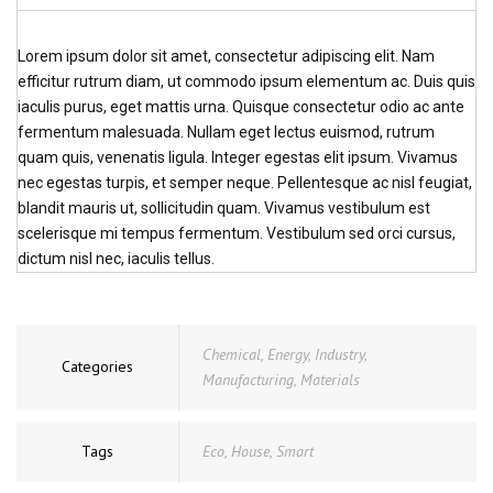
Lorem ipsum dolor sit amet, consectetur adipiscing elit. Nam
efficitur rutrum diam, ut commodo ipsum elementum ac. Duis quis
iaculis purus, eget mattis urna. Quisque consectetur odio ac ante
fermentum malesuada. Nullam eget lectus euismod, rutrum
quam quis, venenatis ligula. Integer egestas elit ipsum. Vivamus
nec egestas turpis, et semper neque. Pellentesque ac nisl feugiat,
blandit mauris ut, sollicitudin quam. Vivamus vestibulum est
scelerisque mi tempus fermentum. Vestibulum sed orci cursus,
dictum nisl nec, iaculis tellus.
Chemical
,
Energy
,
Industry
,
Categories
Manufacturing
,
Materials
Tags
Eco
,
House
,
Smart