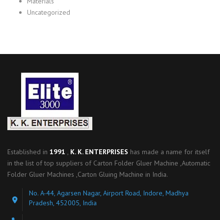
Materials
Uncategorized
Established in
1991
,
K. K. ENTERPRISES
has made a name for itself
in the list of top suppliers of Carton Folder Gluer Machine ,Automatic
Folder Gluer Machines ,Carton Gluing Machine in India.
No. A-44, Agarsen Nagar, Airport Road, Indore, Madhya
Pradesh, 452005, India