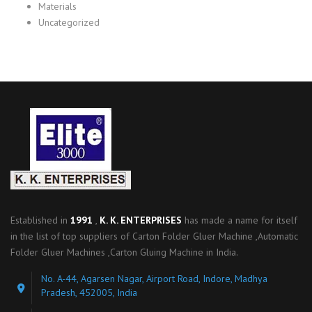
Materials
Uncategorized
Established in
1991
,
K. K. ENTERPRISES
has made a name for itself
in the list of top suppliers of Carton Folder Gluer Machine ,Automatic
Folder Gluer Machines ,Carton Gluing Machine in India.
No. A-44, Agarsen Nagar, Airport Road, Indore, Madhya
Pradesh, 452005, India