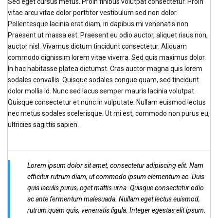
Sed eget cursus metus. Proin finibus volutpat consectetur. Proin
vitae arcu vitae dolor porttitor vestibulum sed non dolor.
Pellentesque lacinia erat diam, in dapibus mi venenatis non.
Praesent ut massa est. Praesent eu odio auctor, aliquet risus non,
auctor nisl. Vivamus dictum tincidunt consectetur. Aliquam
commodo dignissim lorem vitae viverra. Sed quis maximus dolor.
In hac habitasse platea dictumst. Cras auctor magna quis lorem
sodales convallis. Quisque sodales congue quam, sed tincidunt
dolor mollis id. Nunc sed lacus semper mauris lacinia volutpat.
Quisque consectetur et nunc in vulputate. Nullam euismod lectus
nec metus sodales scelerisque. Ut mi est, commodo non purus eu,
ultricies sagittis sapien.
Lorem ipsum dolor sit amet, consectetur adipiscing elit. Nam
efficitur rutrum diam, ut commodo ipsum elementum ac. Duis
quis iaculis purus, eget mattis urna. Quisque consectetur odio
ac ante fermentum malesuada. Nullam eget lectus euismod,
rutrum quam quis, venenatis ligula. Integer egestas elit ipsum.